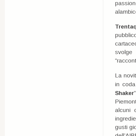
passion
alambic
Trenta
pubblic
cartace
svolge 
“raccont
La novi
in coda
Shaker
Piemont
alcuni 
ingredie
gusti gi
dell’AI