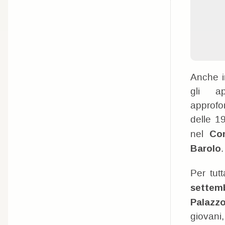
Anche i
gli a
approfo
delle 19
nel
Co
Barolo
.
Per tut
settem
Palazz
giovani