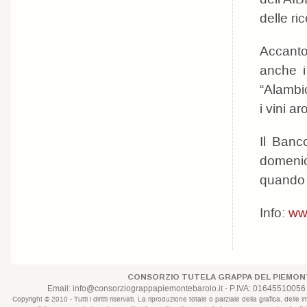
delle ric
Accanto
anche i
“Alambic
i vini a
Il Banc
domenic
quando è
Info:
www
CONSORZIO TUTELA GRAPPA DEL PIEMONT
Email:
info@consorziograppapiemontebarolo.it
- P.IVA: 01645510056 
Copyright © 2010 - Tutti i diritti riservati. La riproduzione totale o parziale della grafica, d