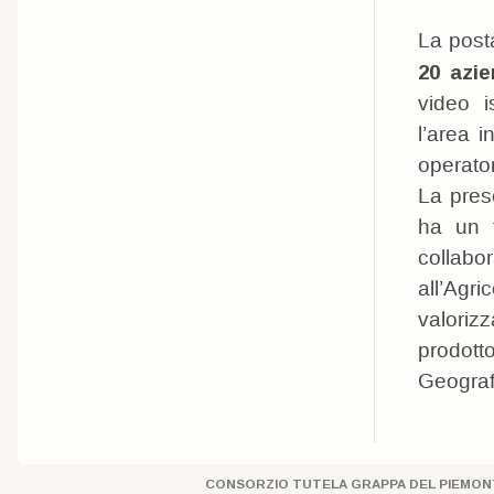
La posta
20 azie
video i
l’area i
operator
La pres
ha un f
collabo
all’Agri
valorizz
prodott
Geografic
CONSORZIO TUTELA GRAPPA DEL PIEMONT