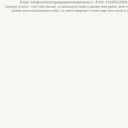
Email:
info@consorziograppapiemontebarolo.it
- P.IVA: 01645510056 
Copyright © 2010 - Tutti i diritti riservati. La riproduzione totale o parziale della grafica, d
proibita senza autorizzazione scritta. Le cartine disegnate in home page sono tavole di Lui