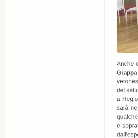
Anche q
Grappa
verones
del setto
a Regio
sarà ne
qualche
e soprat
dall’esp