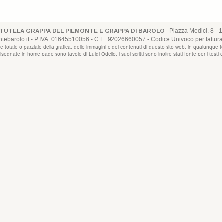
- Piazza Medici, 8 - 1
TUTELA GRAPPA DEL PIEMONTE E GRAPPA DI BAROLO
ebarolo.it
- P.IVA: 01645510056 - C.F.: 92026660057 - Codice Univoco per fattur
uzione totale o parziale della grafica, delle immagini e dei contenuti di questo sito web, in qualun
disegnate in home page sono tavole di Luigi Odello, i suoi scritti sono inoltre stati fonte per i test