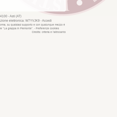
4100 - Asti (AT)
azione elettronica: W7YVJK9 -
Accedi
que forma, su qualsiasi supporto e con qualunque mezzo è
i de "La grappa in Piemonte". -
Preferenze cookies
Credits:
criteria
e
l'altrocanto