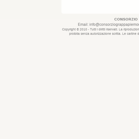
CONSORZIO 
Email:
info@consorziograppapiemont
Copyright © 2010 - Tutti i diritti riservati. La riprod
proibita senza autorizzazione scritta. Le cartine 