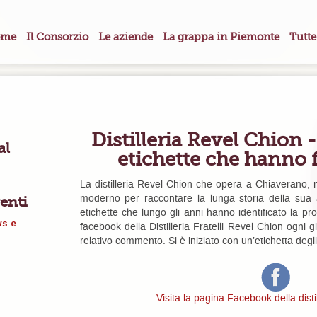
me
Il Consorzio
Le aziende
La grappa in Piemonte
Tutte
Distilleria Revel Chion 
al
etichette che hanno fa
La distilleria Revel Chion che opera a Chiaverano,
moderno per raccontare la lunga storia della sua at
enti
etichette che lungo gli anni hanno identificato la pr
ws e
facebook della Distilleria Fratelli Revel Chion ogni 
relativo commento. Si è iniziato con un’etichetta degli 
Visita la pagina Facebook della disti