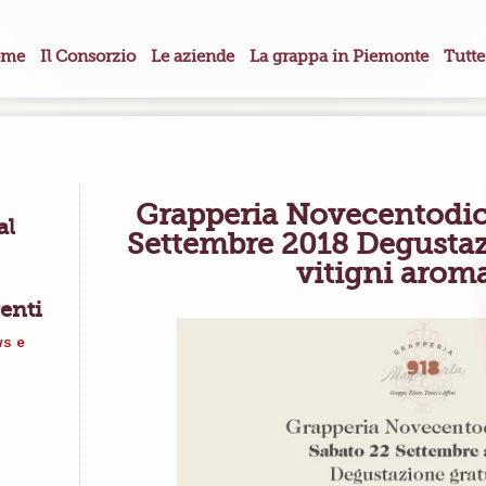
me
Il Consorzio
Le aziende
La grappa in Piemonte
Tutte
Grapperia Novecentodici
al
Settembre 2018 Degustaz
vitigni aroma
enti
ws e