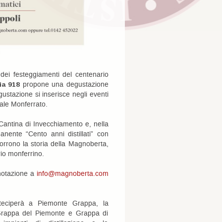
dei festeggiamenti del centenario
ia 918
propone una degustazione
egustazione si inserisce negli eventi
sale Monferrato.
la Cantina di Invecchiamento e, nella
nente “Cento anni distillati” con
rcorrono la storia della Magnoberta,
rio monferrino.
enotazione a
info@magnoberta.com
teciperà a Piemonte Grappa, la
 Grappa del Piemonte e Grappa di