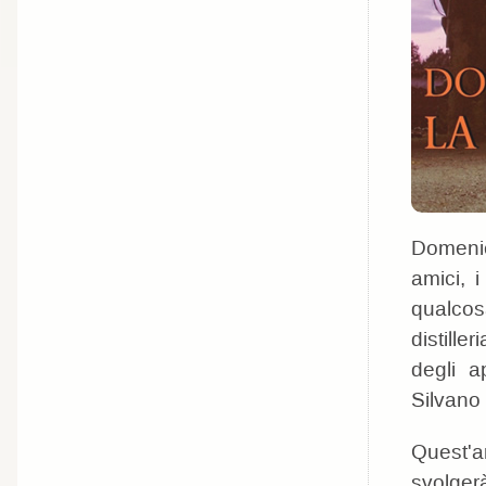
Domenic
amici, i
qualcosa
distille
degli a
Silvano 
Quest'an
svolgerà