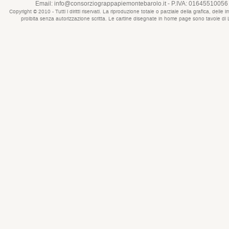
Email:
info@consorziograppapiemontebarolo.it
- P.IVA: 01645510056 
Copyright © 2010 - Tutti i diritti riservati. La riproduzione totale o parziale della grafica, d
proibita senza autorizzazione scritta. Le cartine disegnate in home page sono tavole di Lui