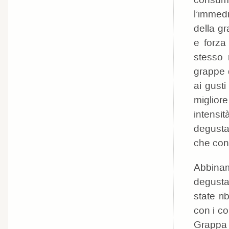
consuma
l’immedi
della gr
e forza
stesso 
grappe 
ai gusti
miglior
intensi
degustaz
che cont
Abbiname
degusta
state ri
con i co
Grappa 