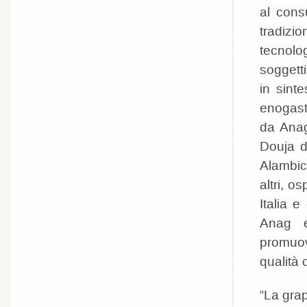
al cons
tradizio
tecnolo
soggetti
in sinte
enogastr
da Anag
Douja d
Alambic
altri, o
Italia e
Anag e
promuov
qualità 
“La gra