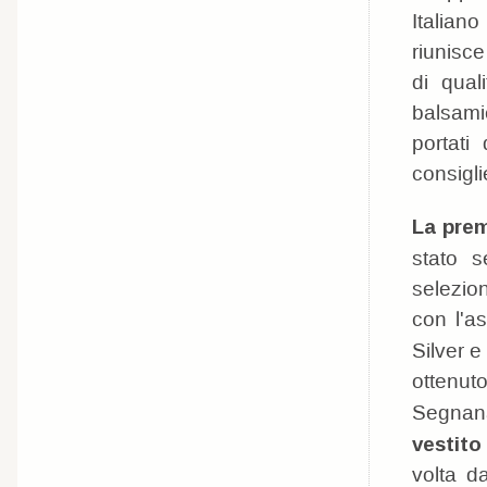
Italian
riunisce
di qual
balsami
portati
consigli
La prem
stato s
selezion
con l'a
Silver e
ottenuto
Segnana
vestito
volta da