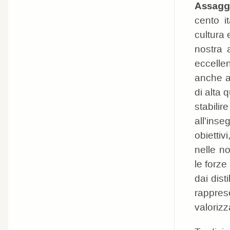
Assaggi
cento i
cultura
nostra 
eccelle
anche at
di alta 
stabili
all'ins
obiettiv
nelle no
le forze
dai dist
rappres
valorizz