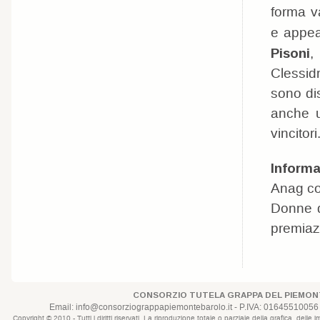
forma va
e appea
Pisoni
,
Clessid
sono dis
anche u
vincitori
Informa
Anag con
Donne d
premiazi
CONSORZIO TUTELA GRAPPA DEL PIEMONT
Email:
info@consorziograppapiemontebarolo.it
- P.IVA: 01645510056 
Copyright © 2010 - Tutti i diritti riservati. La riproduzione totale o parziale della grafica, d