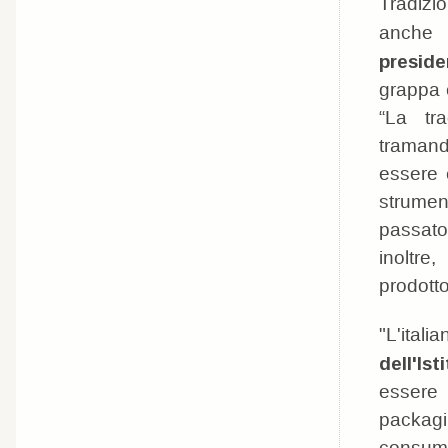
Tradizio
anche 
preside
grappa 
“La tra
tramand
essere 
strumen
passato
inoltre
prodotto
"L'itali
dell'Is
essere
packagin