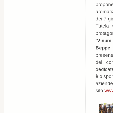
propon
aromatiz
dei 7 gi
Tutela
protago
“
Vinum 
Beppe 
presenta
del co
dedicat
è dispon
aziende 
sito
www