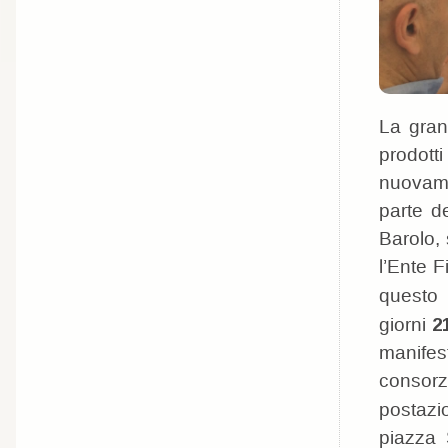
La gran
prodott
nuovame
parte d
Barolo, 
l’Ente 
questo
giorni
2
manifest
consorz
postazi
piazza 