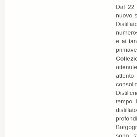
Dal 22 
nuovo st
Distilla
numerose
e ai tan
primave
Collezi
ottenute
attento 
consolid
Distille
tempo h
distilla
profondi
Borgogn
sono st