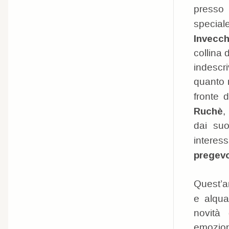
presso 
specia
Invecch
collina 
indescr
quanto m
fronte 
Ruchè
,
dai suo
interes
pregevo
Quest’an
e alqua
novità 
emozion