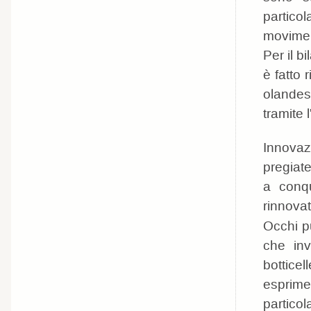
partico
moviment
Per il b
è fatto r
olandes
tramite l
Innovaz
pregiat
a conqu
rinnovat
Occhi p
che inv
botticel
esprime
partico