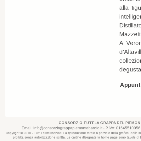
alla fi
intellig
Distilla
Mazzetti
A Veron
d’Altavil
collezi
degustaz
Appunta
CONSORZIO TUTELA GRAPPA DEL PIEMONT
Email:
info@consorziograppapiemontebarolo.it
- P.IVA: 01645510056 
Copyright © 2010 - Tutti i diritti riservati. La riproduzione totale o parziale della grafica, d
proibita senza autorizzazione scritta. Le cartine disegnate in home page sono tavole di Lui