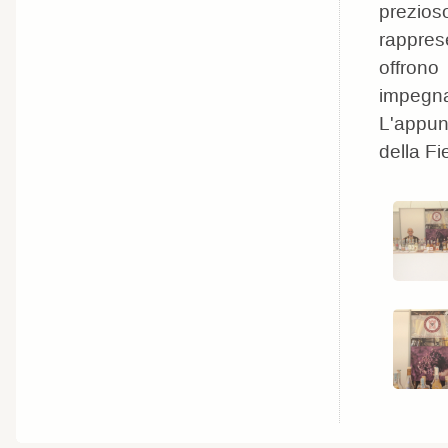
prezio
rapprese
offrono
impegna
L'appun
della Fi