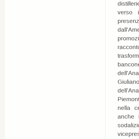
distille
verso 
presenz
dall'Am
promozi
racconto
trasform
bancone
dell'An
Giulian
dell'An
Piemont
nella c
anche i
sodalizi
vicepre