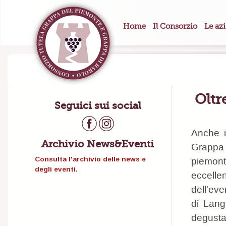
Home
Il Consorzio
Le az
Oltr
Seguici sui social
Anche i
Archivio News&Eventi
Grappa 
Consulta l'archivio delle news e
piemonte
degli eventi.
eccelle
dell'eve
di Lang
degustaz