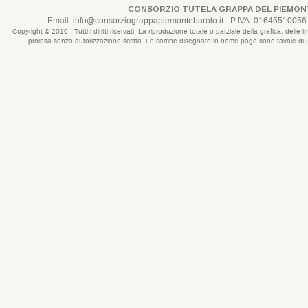
CONSORZIO TUTELA GRAPPA DEL PIEMONT
Email:
info@consorziograppapiemontebarolo.it
- P.IVA: 01645510056 
Copyright © 2010 - Tutti i diritti riservati. La riproduzione totale o parziale della grafica, d
proibita senza autorizzazione scritta. Le cartine disegnate in home page sono tavole di Lui