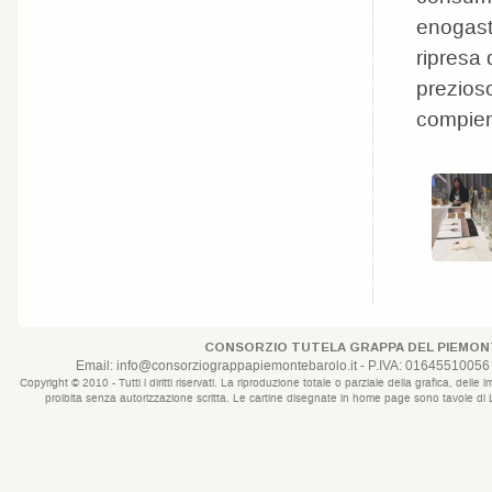
enogast
ripresa 
prezios
compie
CONSORZIO TUTELA GRAPPA DEL PIEMONT
Email:
info@consorziograppapiemontebarolo.it
- P.IVA: 01645510056 
Copyright © 2010 - Tutti i diritti riservati. La riproduzione totale o parziale della grafica, d
proibita senza autorizzazione scritta. Le cartine disegnate in home page sono tavole di Lui