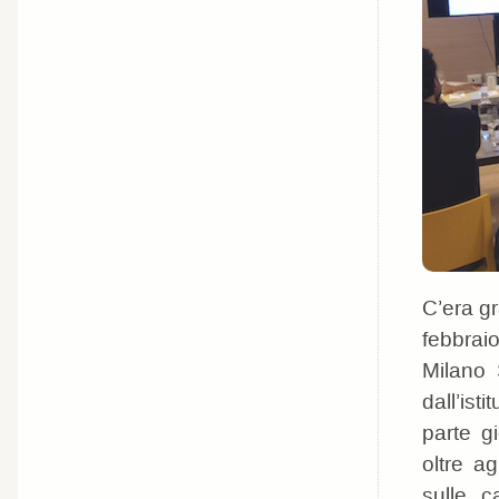
C’era g
febbraio
Milano 
dall’ist
parte gi
oltre ag
sulle c