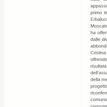
appassi
primo t
Erbaluc
Moscato
ha offe
dalle d
abbonda
Cristin
offrendo
risulta
dell’as
della m
progett
riconfe
comunic
consuma