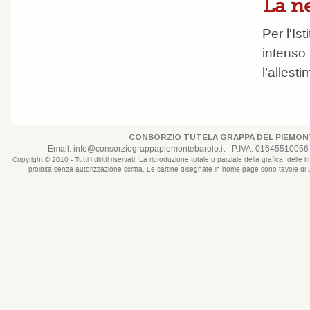
La ne
Per l'Is
intenso
l’allest
CONSORZIO TUTELA GRAPPA DEL PIEMONT
Email:
info@consorziograppapiemontebarolo.it
- P.IVA: 01645510056 
Copyright © 2010 - Tutti i diritti riservati. La riproduzione totale o parziale della grafica, d
proibita senza autorizzazione scritta. Le cartine disegnate in home page sono tavole di Lui