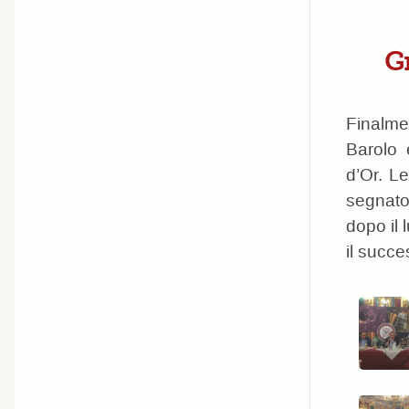
G
Finalme
Barolo 
d’Or. L
segnato
dopo il 
il succ