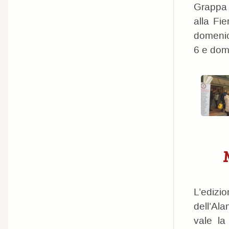
Grappa 
alla Fi
domenic
6 e dom
M
L’edizi
dell’Al
vale la