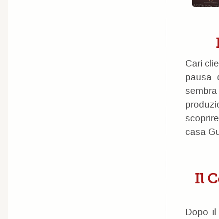
Cari cli
pausa d
sembra m
produzio
scoprire
casa Gu
Il 
Dopo il