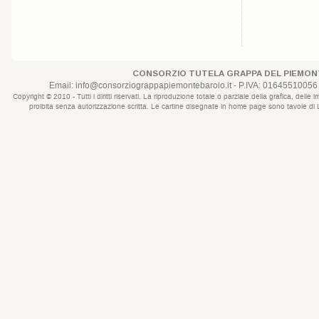
CONSORZIO TUTELA GRAPPA DEL PIEMONT
Email:
info@consorziograppapiemontebarolo.it
- P.IVA: 01645510056 
Copyright © 2010 - Tutti i diritti riservati. La riproduzione totale o parziale della grafica, d
proibita senza autorizzazione scritta. Le cartine disegnate in home page sono tavole di Lui