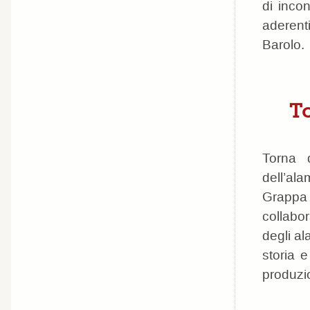
di incon
aderent
Barolo.
To
Torna 
dell’al
Grappa 
collabor
degli al
storia 
produzio