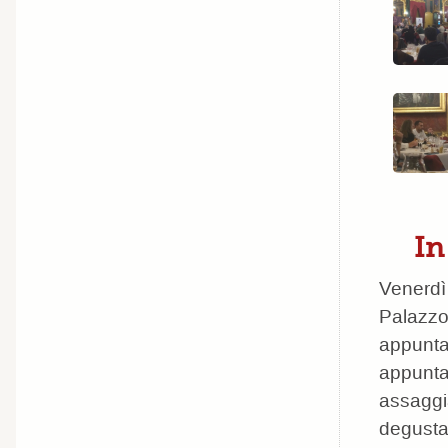
In
Venerdì
Palazzo
appunta
appunta
assagg
degustaz