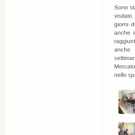
Sono sta
visitato
giorni d
anche in
raggiun
anche i
settiman
Mercato
nello sp