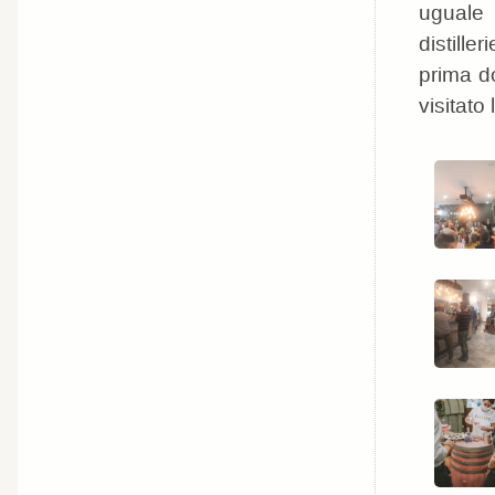
uguale 
distille
prima d
visitato