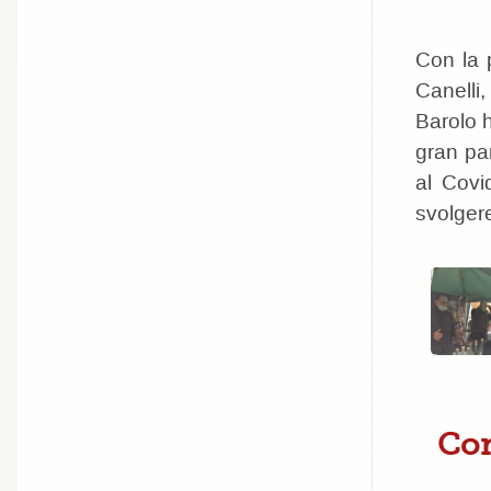
Con la 
Canelli
Barolo h
gran par
al Covi
svolger
Con