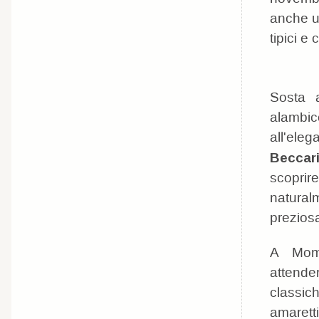
anche u
tipici e
Sosta a
alambic
all'ele
Beccar
scoprire
naturalm
prezios
A Momb
attende
classi
amaret