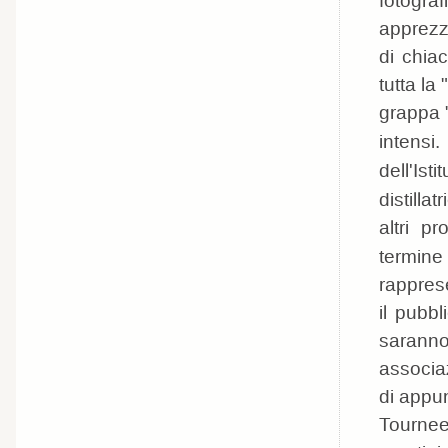
fotograf
apprezz
di chia
tutta la 
grappa "
intensi
dell'Ist
distillat
altri p
termine
rapprese
il pubbl
saranno 
associa
di appun
Tournee