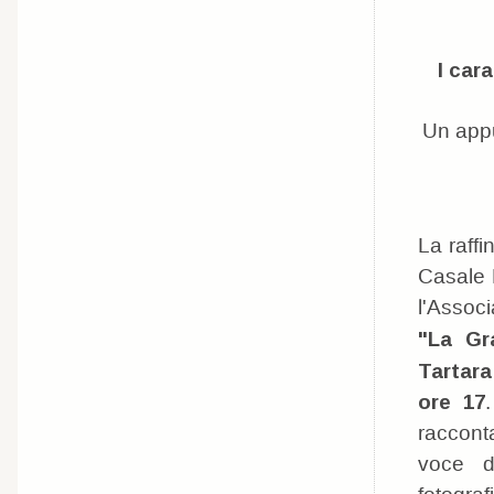
I cara
Un appu
La raffi
Casale 
l'Assoc
"La Gr
Tartara
ore 17
racconta
voce d