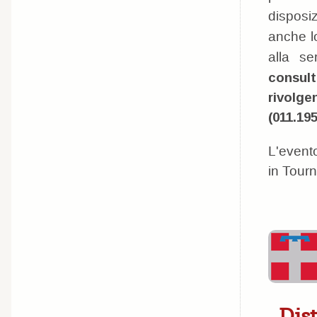
disposi
anche l
alla s
consult
rivolg
(011.19
L'evento
in Tourn
Dist