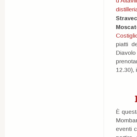
d'Altavil
distil
Stravec
Moscat
Costigli
piatti 
Diavolo
prenota
12.30), 
È quest
Mombaru
eventi 