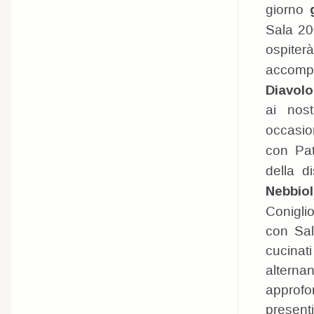
giorno
Sala 2
ospiter
accompa
Diavolo
ai nost
occasi
con Pat
della d
Nebbio
Coniglio
con Sal
cucinati
alternan
approf
presenti