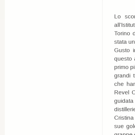
Lo sco
all’Isti
Torino d
stata un
Gusto i
questo a
primo pi
grandi 
che han
Revel C
guidata
distille
Cristina
sue gol
grappe 