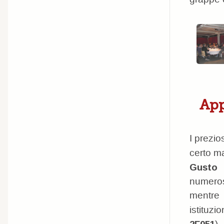
App
I prezio
certo m
Gusto 
numeros
mentre 
istituz