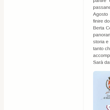
partire
passand
Agosto 
finire d
Berta Co
panoram
storia e
tanto ch
accompag
Sarà da