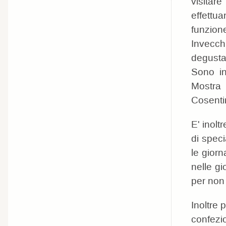
visitare
effettua
funzion
Invecch
degustazi
Sono in
Mostra 
Cosenti
E' inolt
di speci
le gior
nelle gi
per non
Inoltre 
confezio