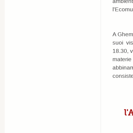
ambien
l'Ecomu
A Ghemm
suoi vis
18.30, v
materi
abbinam
consist
l'