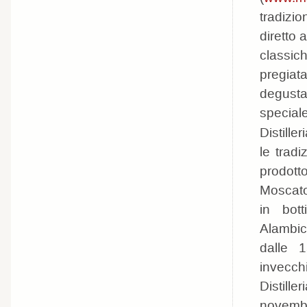
tradizi
diretto 
classic
pregia
degusta
specia
Distiller
le tradi
prodott
Moscato 
in bot
Alambic
dalle 1
invecch
Distille
novembr