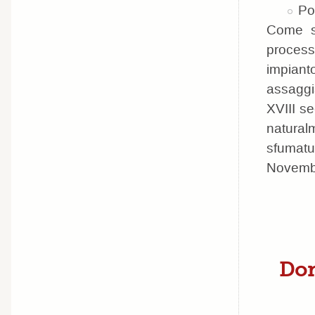
Po
Come se
process
impiant
assaggia
XVIII se
natural
sfumatu
Novembr
Dom