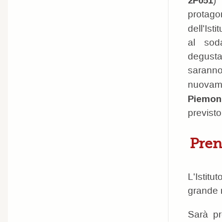
2F051
protago
dell'Isti
al sod
degusta
saranno 
nuovam
Piemont
previsto
Pren
L'Istit
grande 
Sarà pr