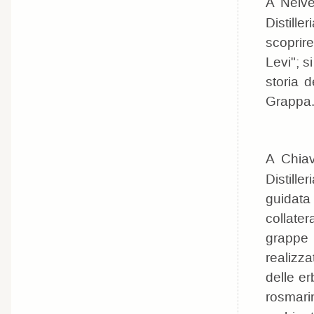
A Neive
Distille
scoprir
Levi"; s
storia d
Grappa
A Chiav
Distille
guidata 
collater
grappe 
realizza
delle e
rosmar