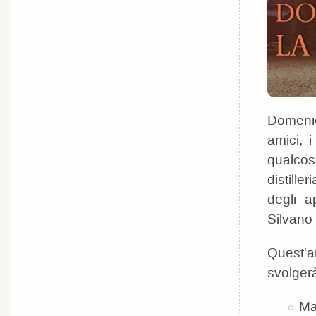
Domenic
amici, i
qualcosa
distille
degli a
Silvano 
Quest'an
svolgerà
Ma