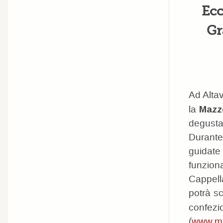
Ecc
Gr
Ad Altav
la
Mazze
degustaz
Durante 
guidate 
funzion
Cappella
potrà sc
confezio
(
www.m