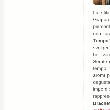
La sfil
Grappa 
piemont
una pr
Tempo
svolge
bellissi
Serate 
tempo in
aromi p
degust
imperdib
rapprese
Brache