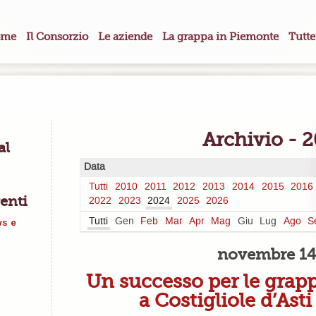
me
Il Consorzio
Le aziende
La grappa in Piemonte
Tutte
Archivio - 
al
Data
Tutti
2010
2011
2012
2013
2014
2015
2016
enti
2022
2023
2024
2025
2026
Tutti
Gen
Feb
Mar
Apr
Mag
Giu
Lug
Ago
S
ws e
novembre 14
Un successo per le grap
a Costigliole d’Asti