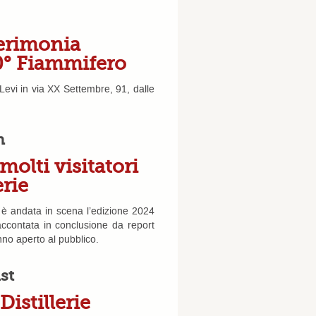
Cerimonia
80° Fiammifero
 Levi in via XX Settembre, 91, dalle
h
olti visitatori
erie
 è andata in scena l’edizione 2024
accontata in conclusione da report
nno aperto al pubblico.
st
istillerie