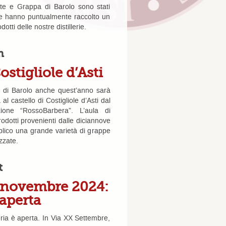
nte e Grappa di Barolo sono stati
he hanno puntualmente raccolto un
ti delle nostre distillerie.
h
stigliole d’Asti
 di Barolo anche quest’anno sarà
 castello di Costigliole d’Asti dal
ione “RossoBarbera”. L’aula di
rodotti provenienti dalle diciannove
lico una grande varietà di grappe
zzate.
t
10 novembre 2024:
 aperta
eria è aperta. In Via XX Settembre,