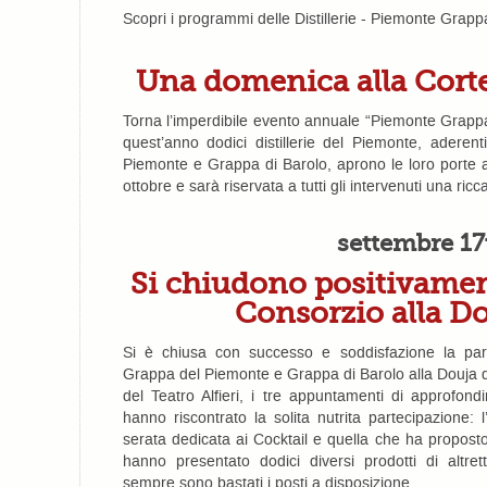
Scopri i programmi delle Distillerie - Piemonte Grap
Una domenica alla Corte
Torna l’imperdibile evento annuale “Piemonte Grappa,
quest’anno dodici distillerie del Piemonte, aderen
Piemonte e Grappa di Barolo, aprono le loro porte 
ottobre e sarà riservata a tutti gli intervenuti una ricca
settembre 17
Si chiudono positivament
Consorzio alla D
Si è chiusa con successo e soddisfazione la par
Grappa del Piemonte e Grappa di Barolo alla Douja 
del Teatro Alfieri, i tre appuntamenti di approfon
hanno riscontrato la solita nutrita partecipazione: l’
serata dedicata ai Cocktail e quella che ha propost
hanno presentato dodici diversi prodotti di altre
sempre sono bastati i posti a disposizione.