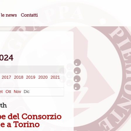
 le news
Contatti
2024
2017
2018
2019
2020
2021
et
Ott
Nov
Dic
th
pe del Consorzio
 e a Torino