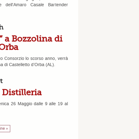
re dell'Amaro Casale Bartender
h
” a Bozzolina di
’Orba
tro Consorzio lo scorso anno, verrà
 di Castelletto d’Orba (AL).
t
Distilleria
menica 26 Maggio dalle 9 alle 19 al
fine »