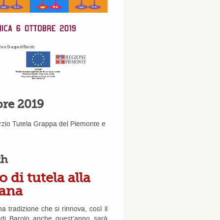
re 2019
sorzio Tutela Grappa del Piemonte e
th
 di tutela alla
iana
a tradizione che si rinnova, così il
di Barolo anche quest’anno sarà