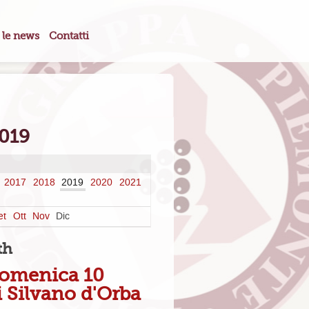
 le news
Contatti
2019
2017
2018
2019
2020
2021
et
Ott
Nov
Dic
th
 domenica 10
 Silvano d'Orba