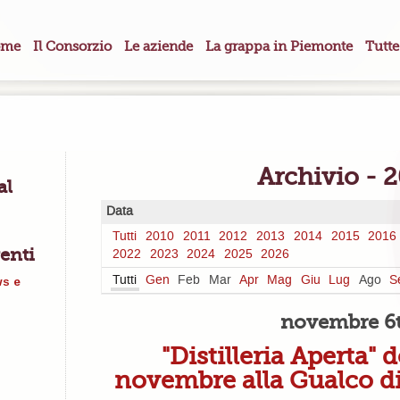
me
Il Consorzio
Le aziende
La grappa in Piemonte
Tutte
Archivio - 
al
Data
Tutti
2010
2011
2012
2013
2014
2015
2016
enti
2022
2023
2024
2025
2026
Tutti
Gen
Feb
Mar
Apr
Mag
Giu
Lug
Ago
S
ws e
novembre 6
"Distilleria Aperta"
novembre alla Gualco di