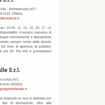
 14046 - Mombaruzzo (AT)
+39 0141 739531
illerieberta.it
ari: 10:30, 11, 14, 15, 16, 17. Le
isponibilità: il numero massimo di
fettuare normalmente e liberamente
tenendo sempre conto delle dovute
 Gli orari di apertura al pubblico
le ore 18. Per info e prenotazioni
le S.r.l.
no d’Asti (AT)
 39 0141 953926
rappedellavalle.it
iene proposto un tour in azienda con
 fasi di lavorazione, oltre alla