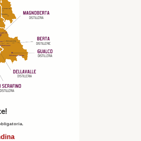
e!
bligatoria.
ndina