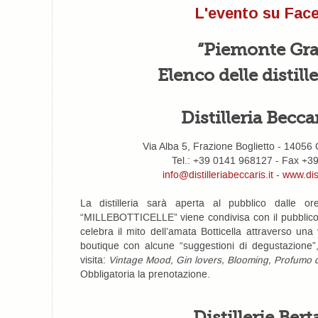
L'evento su Fac
“Piemonte Gr
Elenco delle distill
Distilleria Becca
Via Alba 5, Frazione Boglietto - 14056 C
Tel.: +39 0141 968127 - Fax +3
info@distilleriabeccaris.it
-
www.dist
La distilleria sarà aperta al pubblico dalle o
“MILLEBOTTICELLE” viene condivisa con il pubblico la
celebra il mito dell’amata Botticella attraverso una vi
boutique con alcune “suggestioni di degustazione”, 
visita:
Vintage Mood, Gin lovers, Blooming, Profumo d
Obbligatoria la prenotazione.
Distillerie Berta