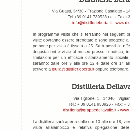
Via Guasti, 34/36 - Frazione Casalotto -
Tel +39 0141 739528 r.a. - Fax 
info@distillerieberta.it
-
www.dist
In programma visite che si terranno nei seguenti or
visite dovranno essere prenotate e sono soggette a d
persone per visita è fissato a 25. Sarà possibile ef
degustazioni e visite al museo presso l’enoteca, 
limitazioni per un efficacie distanziamento sociale.
saranno: dalle ore 9 alle ore 12 e dalle ore 14 al
scrivere a
giulia@distillerieberta.it
oppure telefonare.
Distilleria Dellaval
Via Tiglione, 1 - 14040 - Viglia
Tel.: + 39 0141 953926 - Fax: +
distilleria@grappedellavalle.it
-
www.g
La distilleria sarà aperta dalle ore 10 alle ore 18; v
visita all’alambicco e relativa spiegazione delle