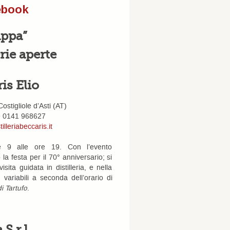
ebook
appa”
erie aperte
ris Elio
ostigliole d’Asti (AT)
9 0141 968627
illeriabeccaris.it
re 9 alle ore 19. Con l’evento
 festa per il 70° anniversario; si
sita guidata in distilleria, e nella
variabili a seconda dell’orario di
i Tartufo
.
 S.r.l.