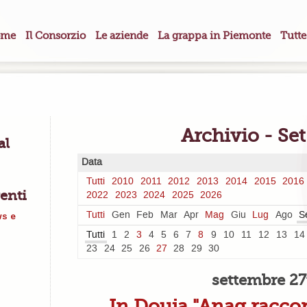
me
Il Consorzio
Le aziende
La grappa in Piemonte
Tutte
Archivio - Se
al
Data
Tutti
2010
2011
2012
2013
2014
2015
2016
enti
2022
2023
2024
2025
2026
Tutti
Gen
Feb
Mar
Apr
Mag
Giu
Lug
Ago
S
ws e
Tutti
1
2
3
4
5
6
7
8
9
10
11
12
13
14
23
24
25
26
27
28
29
30
settembre 27
In Douja "Anag raccon