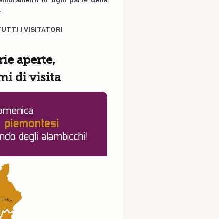
embramenti in ogni parte della
.
TTI I VISITATORI
rie aperte,
mi di visita