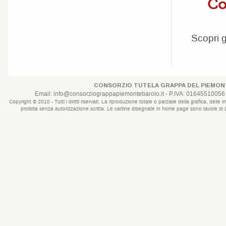
Co
Scopri g
CONSORZIO TUTELA GRAPPA DEL PIEMONT
Email:
info@consorziograppapiemontebarolo.it
- P.IVA: 01645510056 
Copyright © 2010 - Tutti i diritti riservati. La riproduzione totale o parziale della grafica, d
proibita senza autorizzazione scritta. Le cartine disegnate in home page sono tavole di Lui