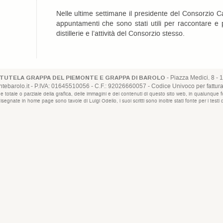
Nelle ultime settimane il presidente del Consorzio C
appuntamenti che sono stati utili per raccontare e 
distillerie e l’attività del Consorzio stesso.
- Piazza Medici, 8 - 1
TUTELA GRAPPA DEL PIEMONTE E GRAPPA DI BAROLO
ebarolo.it
- P.IVA: 01645510056 - C.F.: 92026660057 - Codice Univoco per fattur
uzione totale o parziale della grafica, delle immagini e dei contenuti di questo sito web, in qualun
disegnate in home page sono tavole di Luigi Odello, i suoi scritti sono inoltre stati fonte per i test