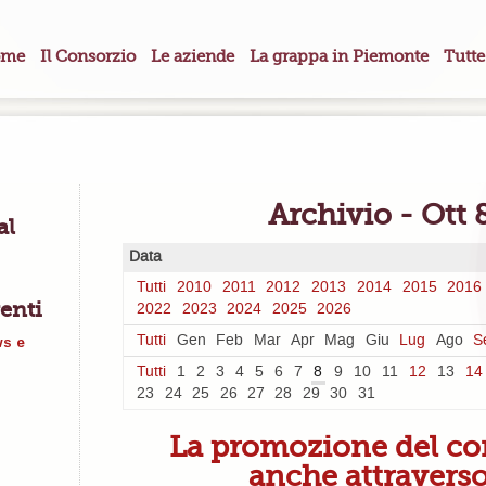
me
Il Consorzio
Le aziende
La grappa in Piemonte
Tutte
Archivio - Ott 
al
Data
Tutti
2010
2011
2012
2013
2014
2015
2016
enti
2022
2023
2024
2025
2026
Tutti
Gen
Feb
Mar
Apr
Mag
Giu
Lug
Ago
S
ws e
Tutti
1
2
3
4
5
6
7
8
9
10
11
12
13
14
23
24
25
26
27
28
29
30
31
La promozione del co
anche attraverso 