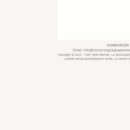
CONSORZIO 
Email:
info@consorziograppapiemont
Copyright © 2010 - Tutti i diritti riservati. La riprod
proibita senza autorizzazione scritta. Le cartine 