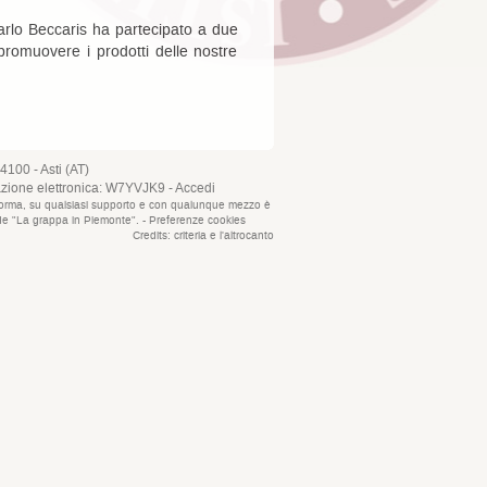
arlo Beccaris ha partecipato a due
promuovere i prodotti delle nostre
4100 - Asti (AT)
azione elettronica: W7YVJK9 -
Accedi
que forma, su qualsiasi supporto e con qualunque mezzo è
i de "La grappa in Piemonte". -
Preferenze cookies
Credits:
criteria
e
l'altrocanto