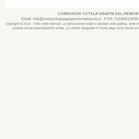
CONSORZIO TUTELA GRAPPA DEL PIEMONT
Email:
info@consorziograppapiemontebarolo.it
- P.IVA: 01645510056 
Copyright © 2010 - Tutti i diritti riservati. La riproduzione totale o parziale della grafica, d
proibita senza autorizzazione scritta. Le cartine disegnate in home page sono tavole di Lui