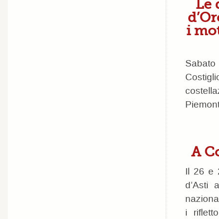
Le 
d’Or
i mo
Sabato
Costigli
costell
Piemonte
A Co
Il 26 e 
d’Asti 
naziona
i rifle