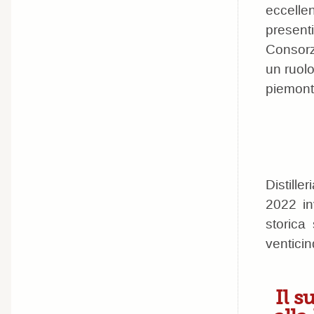
eccellen
present
Consorz
un ruolo
piemont
Distill
2022 inv
storica
venticin
Il 