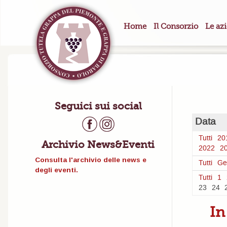
Home
Il Consorzio
Le az
Seguici sui social
Data
Tutti
20
Archivio News&Eventi
2022
2
Consulta l'archivio delle news e
Tutti
Ge
degli eventi.
Tutti
1
23
24
In