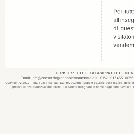
Per tut
all’inse
di quest
visitat
vendem
CONSORZIO TUTELA GRAPPA DEL PIEMONT
Email:
info@consorziograppapiemontebarolo.it
- P.IVA: 01645510056 
Copyright © 2010 - Tutti i diritti riservati. La riproduzione totale o parziale della grafica, d
proibita senza autorizzazione scritta. Le cartine disegnate in home page sono tavole di Lui