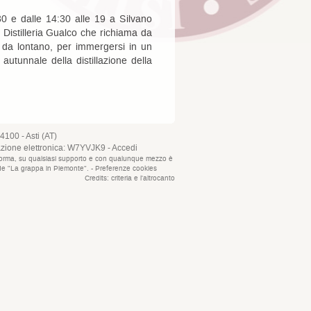
 e dalle 14:30 alle 19 a Silvano
 Distilleria Gualco che richiama da
e da lontano, per immergersi in un
autunnale della distillazione della
4100 - Asti (AT)
azione elettronica: W7YVJK9 -
Accedi
que forma, su qualsiasi supporto e con qualunque mezzo è
i de "La grappa in Piemonte". -
Preferenze cookies
Credits:
criteria
e
l'altrocanto