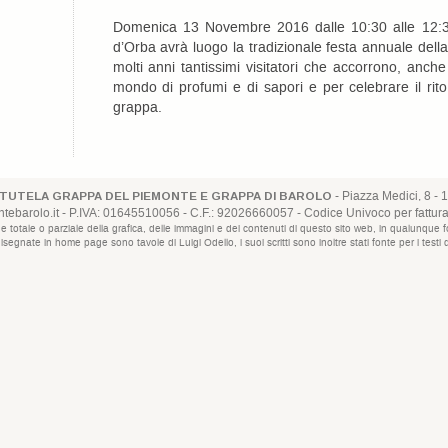
Domenica 13 Novembre 2016 dalle 10:30 alle 12:30
d’Orba avrà luogo la tradizionale festa annuale della
molti anni tantissimi visitatori che accorrono, anch
mondo di profumi e di sapori e per celebrare il rito 
grappa.
- Piazza Medici, 8 - 1
TUTELA GRAPPA DEL PIEMONTE E GRAPPA DI BAROLO
ebarolo.it
- P.IVA: 01645510056 - C.F.: 92026660057 - Codice Univoco per fattur
uzione totale o parziale della grafica, delle immagini e dei contenuti di questo sito web, in qualun
disegnate in home page sono tavole di Luigi Odello, i suoi scritti sono inoltre stati fonte per i test