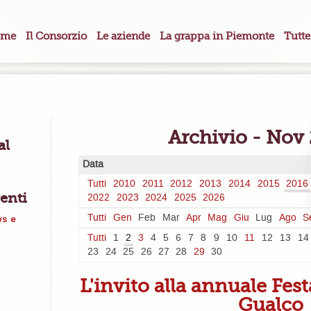
me
Il Consorzio
Le aziende
La grappa in Piemonte
Tutte
Archivio - Nov 
al
Data
Tutti
2010
2011
2012
2013
2014
2015
2016
enti
2022
2023
2024
2025
2026
Tutti
Gen
Feb
Mar
Apr
Mag
Giu
Lug
Ago
S
ws e
Tutti
1
2
3
4
5
6
7
8
9
10
11
12
13
14
23
24
25
26
27
28
29
30
L'invito alla annuale Festa
Gualco