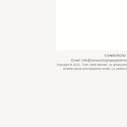
CONSORZIO 
Email:
info@consorziograppapiemont
Copyright © 2010 - Tutti i diritti riservati. La riprod
proibita senza autorizzazione scritta. Le cartine 