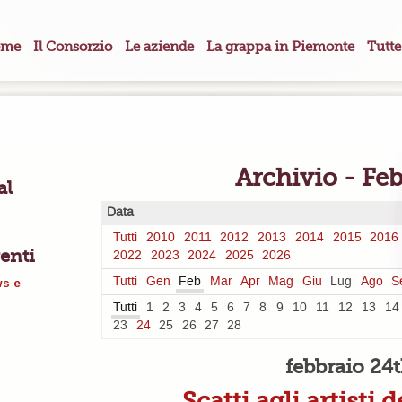
me
Il Consorzio
Le aziende
La grappa in Piemonte
Tutte
Archivio - Fe
al
Data
Tutti
2010
2011
2012
2013
2014
2015
2016
enti
2022
2023
2024
2025
2026
Tutti
Gen
Feb
Mar
Apr
Mag
Giu
Lug
Ago
S
ws e
Tutti
1
2
3
4
5
6
7
8
9
10
11
12
13
14
23
24
25
26
27
28
febbraio 24
Scatti agli artisti d