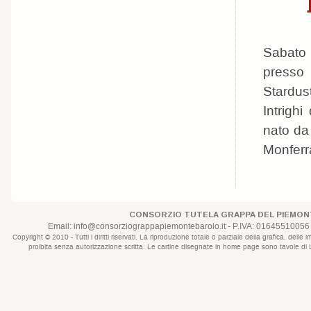
Sabato 
presso 
Stardust
Intrigh
nato da 
Monferr
CONSORZIO TUTELA GRAPPA DEL PIEMONT
Email:
info@consorziograppapiemontebarolo.it
- P.IVA: 01645510056 
Copyright © 2010 - Tutti i diritti riservati. La riproduzione totale o parziale della grafica, d
proibita senza autorizzazione scritta. Le cartine disegnate in home page sono tavole di Lui