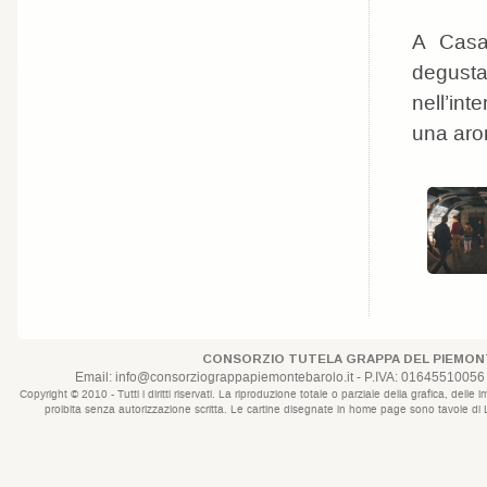
A Casa
degusta
nell’int
una aroma
CONSORZIO TUTELA GRAPPA DEL PIEMONT
Email:
info@consorziograppapiemontebarolo.it
- P.IVA: 01645510056 
Copyright © 2010 - Tutti i diritti riservati. La riproduzione totale o parziale della grafica, d
proibita senza autorizzazione scritta. Le cartine disegnate in home page sono tavole di Lui