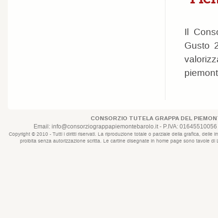
Il Cons
Gusto 2
valoriz
piemont
CONSORZIO TUTELA GRAPPA DEL PIEMONT
Email:
info@consorziograppapiemontebarolo.it
- P.IVA: 01645510056 
Copyright © 2010 - Tutti i diritti riservati. La riproduzione totale o parziale della grafica, d
proibita senza autorizzazione scritta. Le cartine disegnate in home page sono tavole di Lui