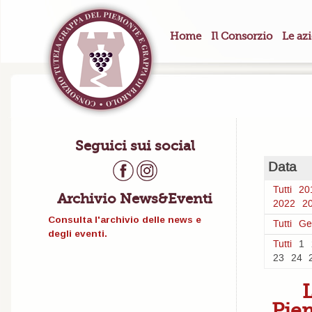
Home
Il Consorzio
Le az
Seguici sui social
Data
Tutti
20
Archivio News&Eventi
2022
2
Consulta l'archivio delle news e
Tutti
Ge
degli eventi.
Tutti
1
23
24
L
Piem